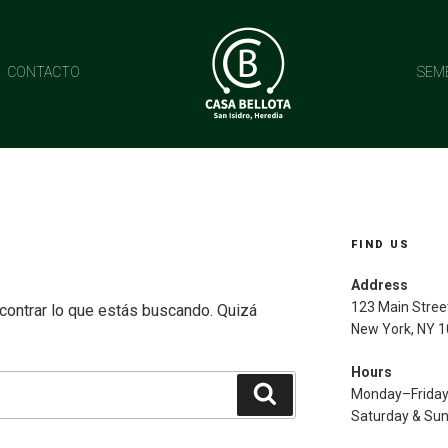
CONTACTO
SEM
FIND US
Address
123 Main Stree
ontrar lo que estás buscando. Quizá
New York, NY 
Hours
Buscar
Monday–Frida
Saturday & Su