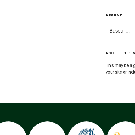
SEARCH
Buscar
por:
ABOUT THIS 
This may be a g
your site or inc