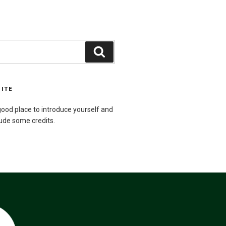
Buscar
SITE
ood place to introduce yourself and
lude some credits.