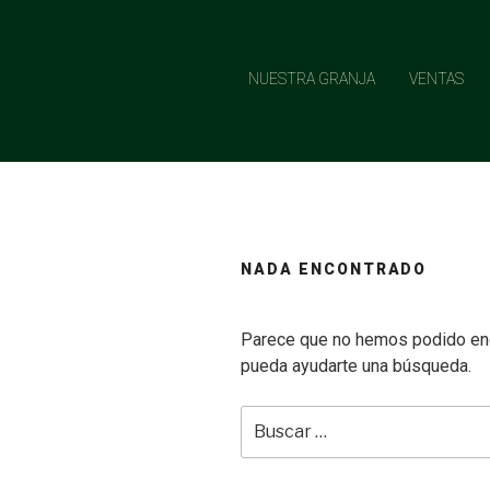
Saltar
al
contenido
NUESTRA GRANJA
VENTAS
NADA ENCONTRADO
Parece que no hemos podido enc
pueda ayudarte una búsqueda.
Buscar
por: