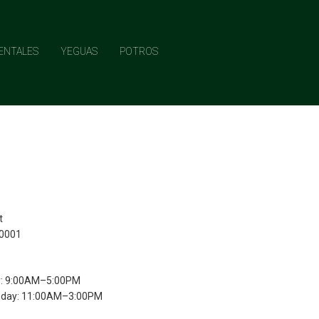
ENTALES
YEGUAS
POTROS
t
10001
y: 9:00AM–5:00PM
nday: 11:00AM–3:00PM