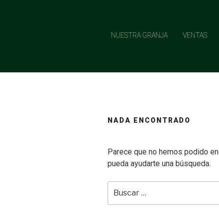
Saltar
al
contenido
NUESTRA GRANJA
VENTAS
NADA ENCONTRADO
Parece que no hemos podido enc
pueda ayudarte una búsqueda.
Buscar
por: