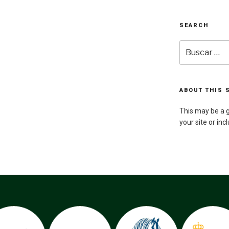
SEARCH
Buscar
por:
ABOUT THIS 
This may be a g
your site or inc