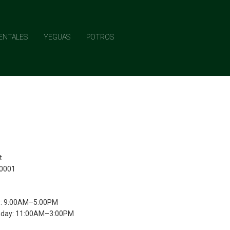
ENTALES
YEGUAS
POTROS
t
10001
y: 9:00AM–5:00PM
nday: 11:00AM–3:00PM