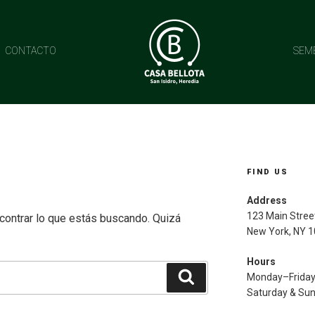
CONTACTO
SEM
FIND US
Address
123 Main Stree
ontrar lo que estás buscando. Quizá
New York, NY 
Hours
Buscar
Monday–Frida
Saturday & Su