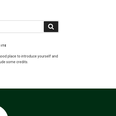
Buscar
SITE
ood place to introduce yourself and
lude some credits.